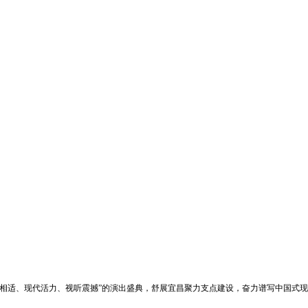
景相适、现代活力、视听震撼”的演出盛典，舒展宜昌聚力支点建设，奋力谱写中国式现