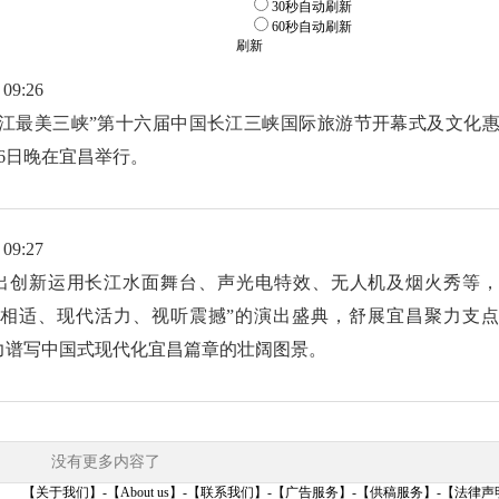
30秒自动刷新
60秒自动刷新
刷新
 09:26
长江最美三峡”第十六届中国长江三峡国际旅游节开幕式及文化
月6日晚在宜昌举行。
 09:27
出创新运用长江水面舞台、声光电特效、无人机及烟火秀等
景相适、现代活力、视听震撼”的演出盛典，舒展宜昌聚力支
力谱写中国式现代化宜昌篇章的壮阔图景。
没有更多内容了
【关于我们】
-
【About us】
-
【联系我们】
-
【广告服务】
-
【供稿服务】
-
【法律声