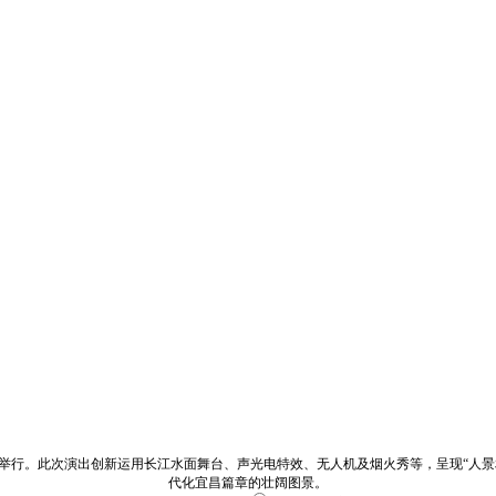
6日举行。此次演出创新运用长江水面舞台、声光电特效、无人机及烟火秀等，呈现“人
代化宜昌篇章的壮阔图景。