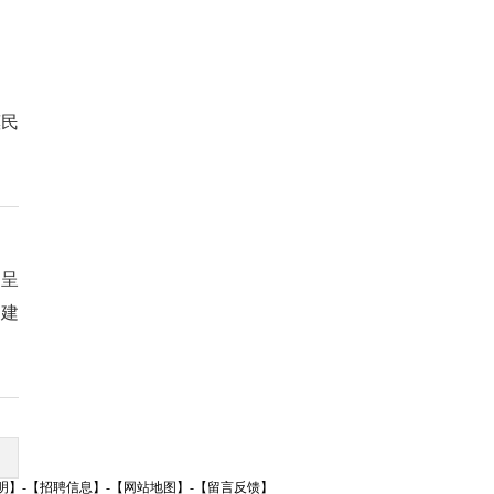
惠民
，呈
点建
明】
-
【招聘信息】
-
【网站地图】
-
【留言反馈】