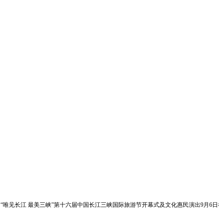
“唯见长江 最美三峡”第十六届中国长江三峡国际旅游节开幕式及文化惠民演出9月