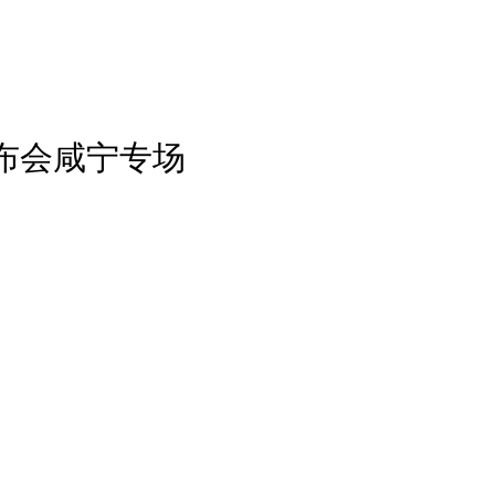
布会咸宁专场